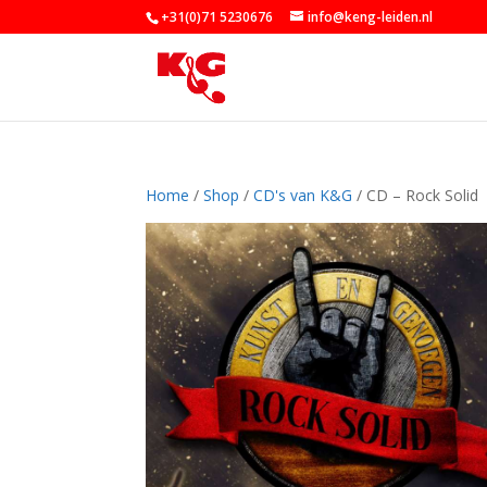
+31(0)71 5230676
info@keng-leiden.nl
Home
/
Shop
/
CD's van K&G
/ CD – Rock Solid