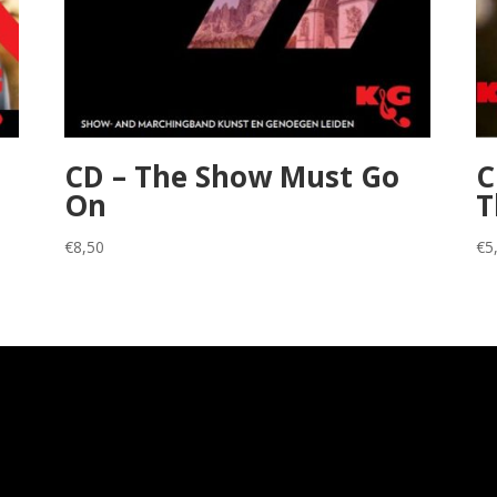
CD – The Show Must Go
C
On
T
€
8,50
€
5