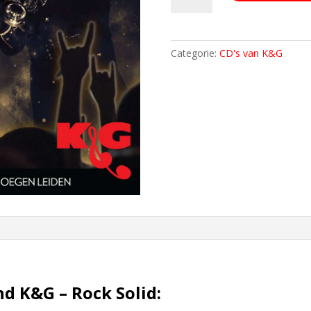
Rock
Solid
aantal
Categorie:
CD's van K&G
d K&G – Rock Solid: