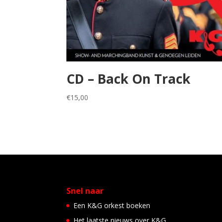
CD – Back On Track
€
15,00
Snel naar
Een K&G orkest boeken
Het laatste nieuws over K&G