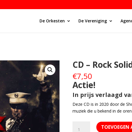
De Orkesten
De Vereniging
Agen
CD – Rock Soli
€
7,50
Actie!
In prijs verlaagd va
Deze CD is in 2020 door de 
muziek die u bekend in de oren 
CD
TOEVOEGEN 
-