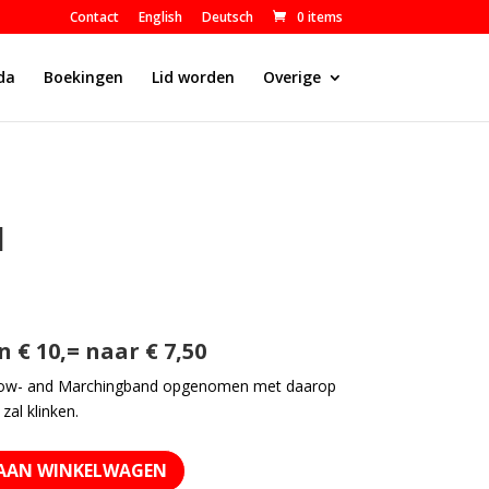
Contact
English
Deutsch
0 items
da
Boekingen
Lid worden
Overige
d
n € 10,= naar € 7,50
Show- and Marchingband opgenomen met daarop
zal klinken.
AAN WINKELWAGEN