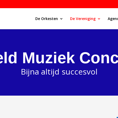
De Orkesten
De Vereniging
Agen
ld Muziek Con
Bijna altijd succesvol