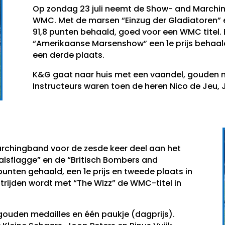
Op zondag 23 juli neemt de Show- and Marching
WMC. Met de marsen “Einzug der Gladiatoren” 
91,8 punten behaald, goed voor een WMC titel.
“Amerikaanse Marsenshow” een 1e prijs behaal
een derde plaats.
K&G gaat naar huis met een vaandel, gouden me
Instructeurs waren toen de heren Nico de Jeu, J
rchingband voor de zesde keer deel aan het
lsflagge” en de “Britisch Bombers and
nten gehaald, een 1e prijs en tweede plaats in
trijden wordt met “The Wizz” de WMC-titel in
gouden medailles en één paukje (dagprijs).