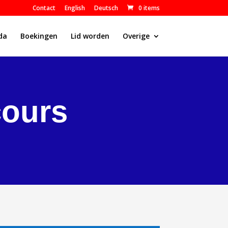
Contact
English
Deutsch
0 items
da
Boekingen
Lid worden
Overige
cours