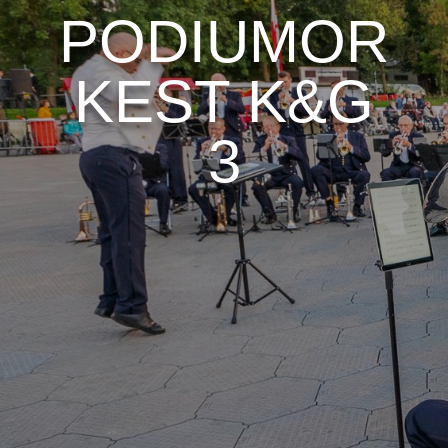
PODIUMOR
KEST K&G
3