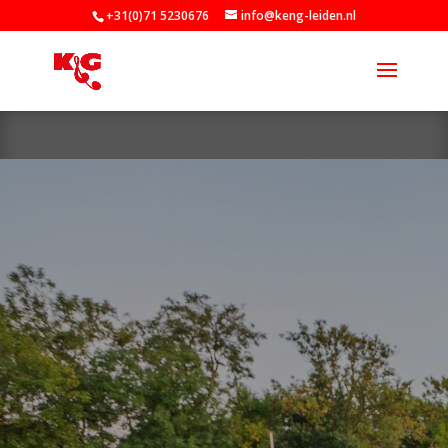
+31(0)71 5230676
info@keng-leiden.nl