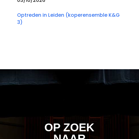
03/10/2026
Optreden in Leiden (koperensemble K&G
3)
OP ZOEK
NAAR