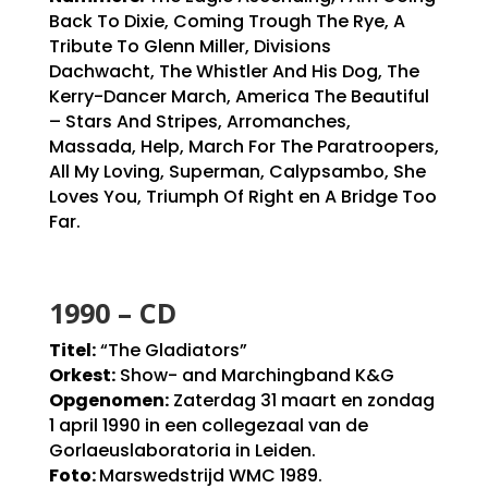
Back To Dixie, Coming Trough The Rye, A
Tribute To Glenn Miller, Divisions
Dachwacht, The Whistler And His Dog, The
Kerry-Dancer March, America The Beautiful
– Stars And Stripes, Arromanches,
Massada, Help, March For The Paratroopers,
All My Loving, Superman, Calypsambo, She
Loves You, Triumph Of Right en A Bridge Too
Far.
1990 – CD
Titel:
“The Gladiators”
Orkest:
Show- and Marchingband K&G
Opgenomen:
Zaterdag 31 maart en zondag
1 april 1990 in een collegezaal van de
Gorlaeuslaboratoria in Leiden.
Foto:
Marswedstrijd WMC 1989.