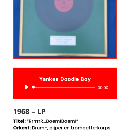
Yankee Doodle Boy
Audiospeler
00:00
1968 – LP
Titel:
“RrrrrrR…Boem!Boem!”
Orkest:
Drum-, pijper en trompetterkorps