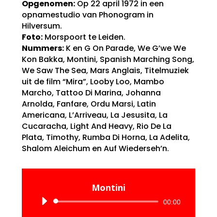
Opgenomen:
Op 22 april 1972 in een
opnamestudio van Phonogram in
Hilversum.
Foto:
Morspoort te Leiden.
Nummers:
K en G On Parade, We G’we We
Kon Bakka, Montini, Spanish Marching Song,
We Saw The Sea, Mars Anglais, Titelmuziek
uit de film “Mira”, Looby Loo, Mambo
Marcho, Tattoo Di Marina, Johanna
Arnolda, Fanfare, Ordu Marsi, Latin
Americana, L’Arriveau, La Jesusita, La
Cucaracha, Light And Heavy, Rio De La
Plata, Timothy, Rumba Di Horna, La Adelita,
Shalom Aleichum en Auf Wiederseh’n.
Montini
Audiospeler
00:00