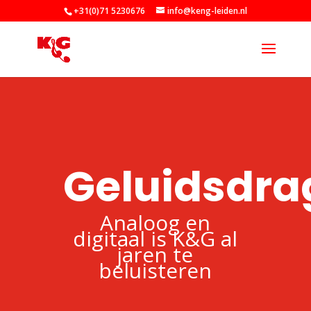
+31(0)71 5230676
info@keng-leiden.nl
Geluidsdra
Analoog en
digitaal is K&G al
jaren te
beluisteren