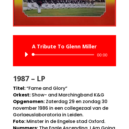
A Tribute To Glenn Miller
Audiospeler
00:00
1987 – LP
Titel:
“Fame and Glory”
Orkest:
Show- and Marchingband K&G
Opgenomen:
Zaterdag 29 en zondag 30
november 1986 in een collegezaal van de
Gorlaeuslaboratoria in Leiden.
Foto:
Minster in de Engelse stad Oxford.
Nummers:
The Eagle Ascending, I Am Going