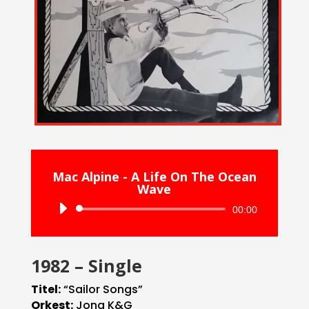
Mac Alpine - A Life On The Ocean
Wave
Audiospeler
00:00
1982 – Single
Titel:
“Sailor Songs”
Orkest:
Jong K&G