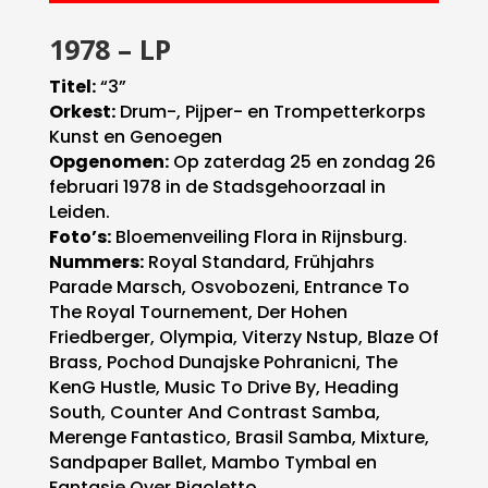
1978 – LP
Titel:
“3”
Orkest:
Drum-, Pijper- en Trompetterkorps
Kunst en Genoegen
Opgenomen:
Op zaterdag 25 en zondag 26
februari 1978 in de Stadsgehoorzaal in
Leiden.
Foto’s:
Bloemenveiling Flora in Rijnsburg.
Nummers:
Royal Standard, Frühjahrs
Parade Marsch, Osvobozeni, Entrance To
The Royal Tournement, Der Hohen
Friedberger, Olympia, Viterzy Nstup, Blaze Of
Brass, Pochod Dunajske Pohranicni, The
KenG Hustle, Music To Drive By, Heading
South, Counter And Contrast Samba,
Merenge Fantastico, Brasil Samba, Mixture,
Sandpaper Ballet, Mambo Tymbal en
Fantasie Over Rigoletto.