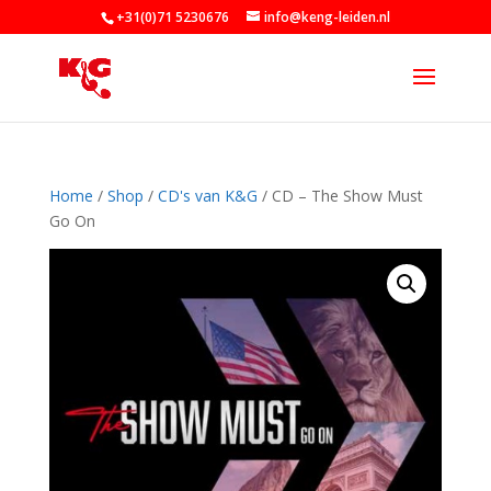
+31(0)71 5230676
info@keng-leiden.nl
Home
/
Shop
/
CD's van K&G
/ CD – The Show Must
Go On