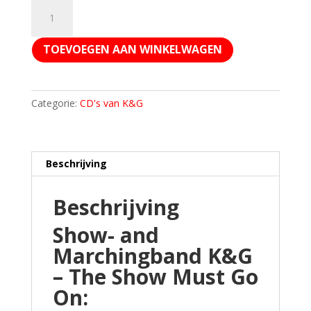
CD
-
The
TOEVOEGEN AAN WINKELWAGEN
Show
Must
Go
On
Categorie:
CD's van K&G
aantal
Beschrijving
Beschrijving
Show- and
Marchingband K&G
– The Show Must Go
On: