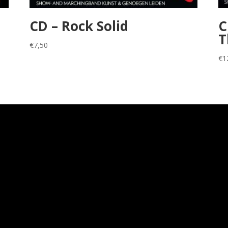
CD – Rock Solid
C
T
€
7,50
€
1