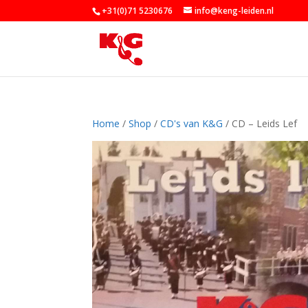
+31(0)71 5230676
info@keng-leiden.nl
Home
/
Shop
/
CD's van K&G
/ CD – Leids Lef