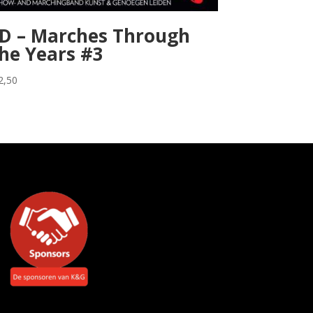
D – Marches Through
he Years #3
2,50