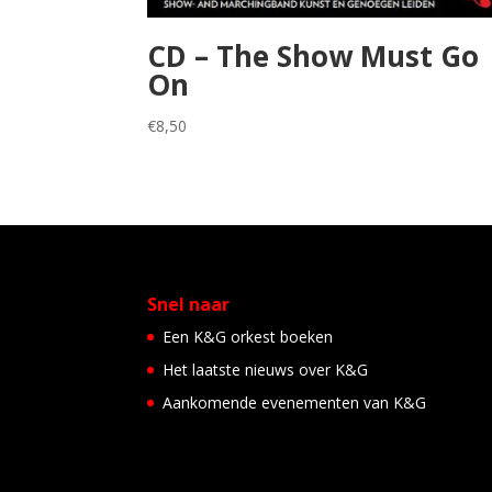
CD – The Show Must Go
On
€
8,50
Snel naar
Een K&G orkest boeken
Het laatste nieuws over K&G
Aankomende evenementen van K&G