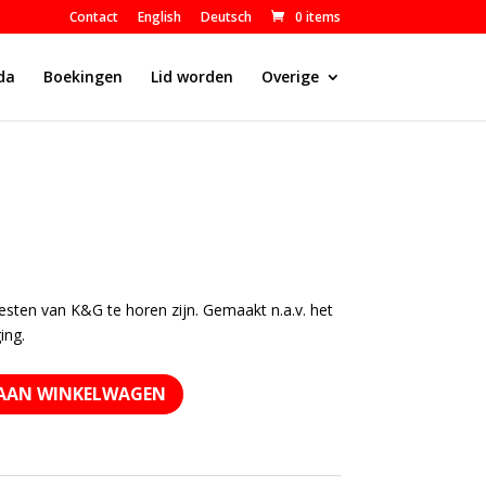
Contact
English
Deutsch
0 items
da
Boekingen
Lid worden
Overige
esten van K&G te horen zijn. Gemaakt n.a.v. het
ing.
AAN WINKELWAGEN