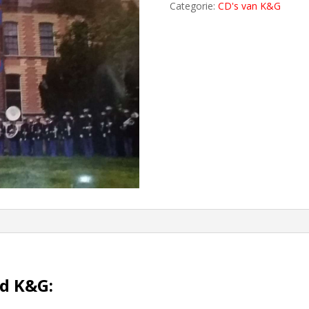
Categorie:
CD's van K&G
d K&G: