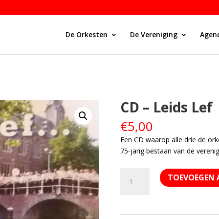
De Orkesten
De Vereniging
Agen
CD – Leids Lef
€
5,00
Een CD waarop alle drie de ork
75-jarig bestaan van de verenig
CD
TOEVOEGEN 
-
Leids
Lef
aantal