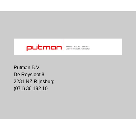
Putman B.V.
De Roysloot 8
2231 NZ Rijnsburg
(071) 36 192 10