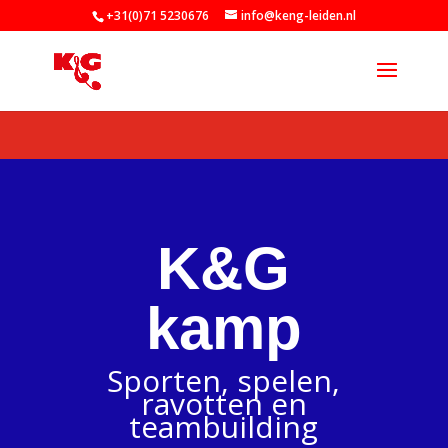
+31(0)71 5230676
info@keng-leiden.nl
K&G
kamp
Sporten, spelen,
ravotten en
teambuilding