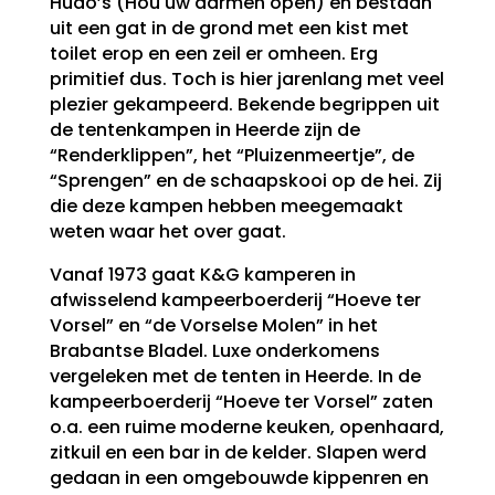
Hudo’s (Hou uw darmen open) en bestaan
uit een gat in de grond met een kist met
toilet erop en een zeil er omheen. Erg
primitief dus. Toch is hier jarenlang met veel
plezier gekampeerd. Bekende begrippen uit
de tentenkampen in Heerde zijn de
“Renderklippen”, het “Pluizenmeertje”, de
“Sprengen” en de schaapskooi op de hei. Zij
die deze kampen hebben meegemaakt
weten waar het over gaat.
Vanaf 1973 gaat K&G kamperen in
afwisselend kampeerboerderij “Hoeve ter
Vorsel” en “de Vorselse Molen” in het
Brabantse Bladel. Luxe onderkomens
vergeleken met de tenten in Heerde. In de
kampeerboerderij “Hoeve ter Vorsel” zaten
o.a. een ruime moderne keuken, openhaard,
zitkuil en een bar in de kelder. Slapen werd
gedaan in een omgebouwde kippenren en