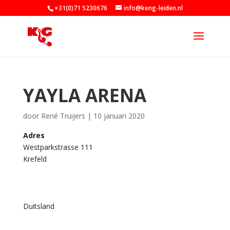
+31(0)71 5230676
info@keng-leiden.nl
YAYLA ARENA
door
René Truijers
|
10 januari 2020
Adres
Westparkstrasse 111
Yayla
Krefeld
Arena
Westpar
111
-
Duitsland
Krefeld
Eveneme