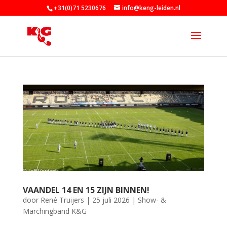
+31(0)71 5230676
info@keng-leiden.nl
VAANDEL 14 EN 15 ZIJN BINNEN!
door
René Truijers
|
25 juli 2026
|
Show- &
Marchingband K&G