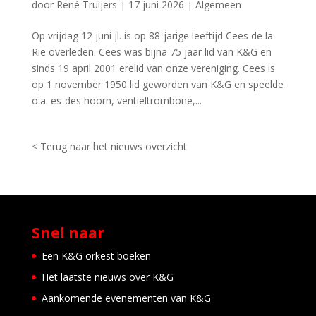
door
René Truijers
|
17 juni 2026
|
Algemeen
Op vrijdag 12 juni jl. is op 88-jarige leeftijd Cees de la
Rie overleden. Cees was bijna 75 jaar lid van K&G en
sinds 19 april 2001 erelid van onze vereniging. Cees is
op 1 november 1950 lid geworden van K&G en speelde
o.a. es-des hoorn, ventieltrombone,...
< Terug naar het nieuws overzicht
Snel naar
Een K&G orkest boeken
Het laatste nieuws over K&G
Aankomende evenementen van K&G