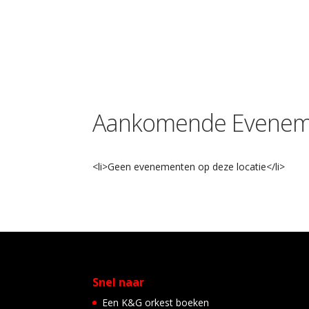
Aankomende Evenem
<li>Geen evenementen op deze locatie</li>
Snel naar
Een K&G orkest boeken