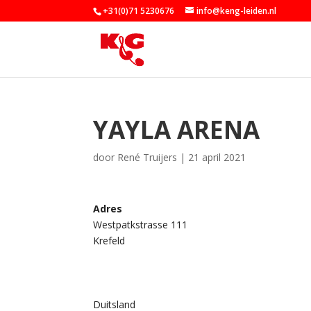
+31(0)71 5230676
info@keng-leiden.nl
YAYLA ARENA
door
René Truijers
|
21 april 2021
Adres
Westpatkstrasse 111
Krefeld
Duitsland