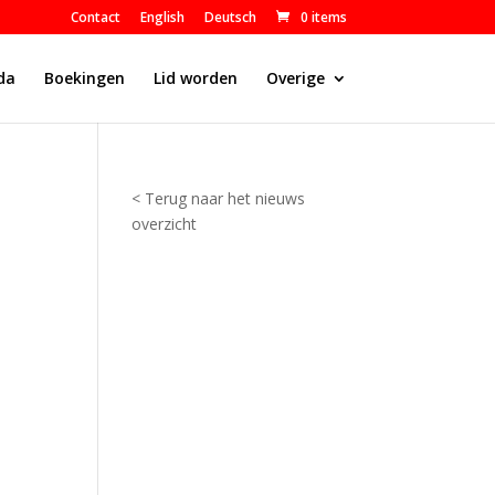
Contact
English
Deutsch
0 items
da
Boekingen
Lid worden
Overige
< Terug naar het nieuws
overzicht
Y
a
y
l
a
A
r