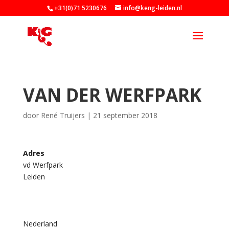
+31(0)71 5230676
info@keng-leiden.nl
VAN DER WERFPARK
door
René Truijers
|
21 september 2018
Adres
vd Werfpark
v
Leiden
a
n
d
e
r
W
Nederland
e