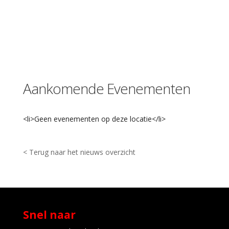
r
f
p
a
r
k
v
d
Aankomende Evenementen
W
e
r
f
<li>Geen evenementen op deze locatie</li>
p
a
r
k
< Terug naar het nieuws overzicht
-
L
e
i
d
e
Snel naar
n
E