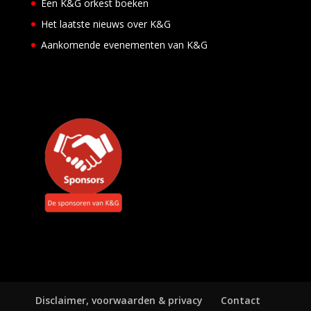
Een K&G orkest boeken
v
e
Het laatste nieuws over K&G
n
e
Aankomende evenementen van K&G
m
e
n
t
e
n
Disclaimer, voorwaarden & privacy
Contact