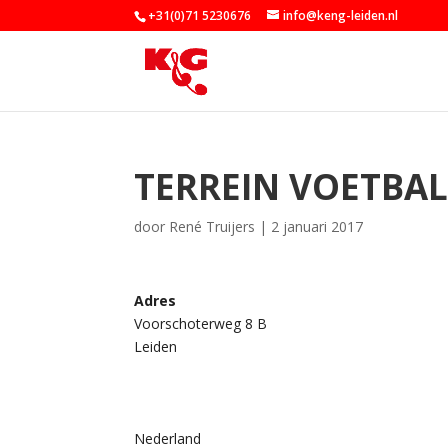
+31(0)71 5230676
info@keng-leiden.nl
TERREIN VOETBA
door
René Truijers
|
2 januari 2017
Adres
Voorschoterweg 8 B
Leiden
Nederland