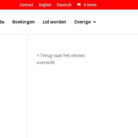
Contact
English
Deutsch
0 items
da
Boekingen
Lid worden
Overige
< Terug naar het nieuws
overzicht
T
e
r
r
e
i
n