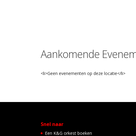
Aankomende Evenem
<li>Geen evenementen op deze locatie</li>
Snel naar
Een K&G orkest boeken