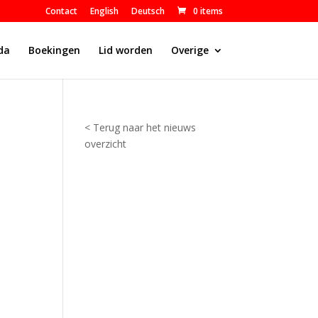
Contact
English
Deutsch
0 items
da
Boekingen
Lid worden
Overige
< Terug naar het nieuws
overzicht
S
p
o
r
t
p
a