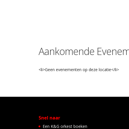
Aankomende Evenem
<li>Geen evenementen op deze locatie</li>
Snel naar
Een K&G orkest boeken