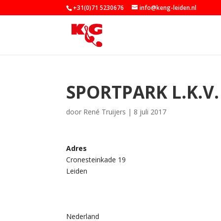
+31(0)71 5230676
info@keng-leiden.nl
SPORTPARK L.K.V
door
René Truijers
|
8 juli 2017
Adres
Cronesteinkade 19
Leiden
Nederland