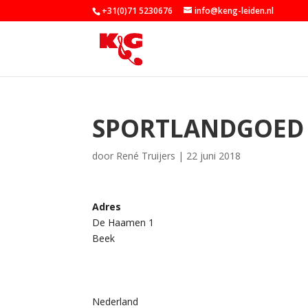
+31(0)71 5230676
info@keng-leiden.nl
SPORTLANDGOED
door
René Truijers
|
22 juni 2018
Adres
De Haamen 1
Beek
Nederland