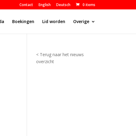
Contact
English
Deutsch
0 items
da
Boekingen
Lid worden
Overige
< Terug naar het nieuws
overzicht
S
p
o
r
t
l
a