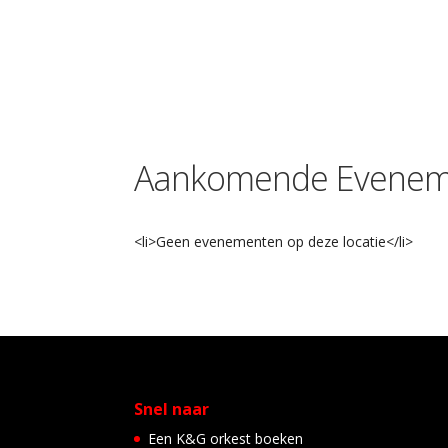
Aankomende Evenem
<li>Geen evenementen op deze locatie</li>
Snel naar
Een K&G orkest boeken