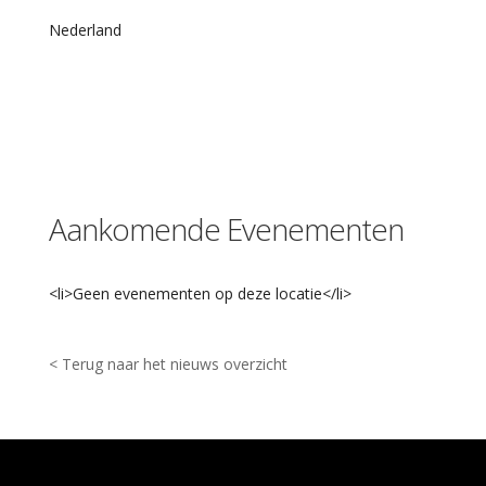
C
i
Nederland
t
y
C
h
u
r
c
h
E
Aankomende Evenementen
l
i
s
a
<li>Geen evenementen op deze locatie</li>
b
e
t
h
< Terug naar het nieuws overzicht
h
o
f
5
-
L