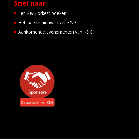
Snel naar
e
i
Een K&G orkest boeken
d
e
Het laatste nieuws over K&G
r
d
Aankomende evenementen van K&G
o
r
p
E
v
e
n
e
m
e
n
t
e
n