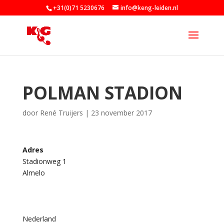
+31(0)71 5230676
info@keng-leiden.nl
POLMAN STADION
door
René Truijers
|
23 november 2017
Adres
Stadionweg 1
P
Almelo
o
l
m
a
n
s
Nederland
t