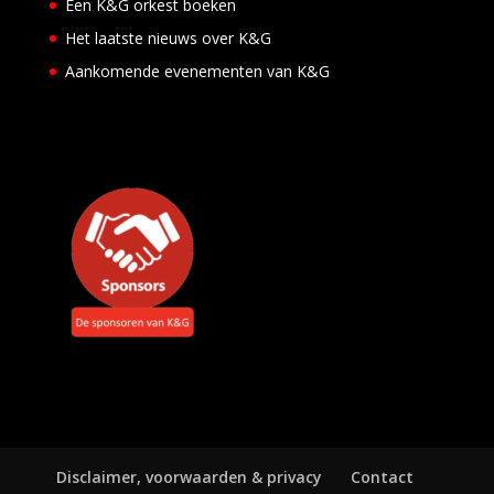
Een K&G orkest boeken
v
e
Het laatste nieuws over K&G
n
e
Aankomende evenementen van K&G
m
e
n
t
e
n
Disclaimer, voorwaarden & privacy
Contact