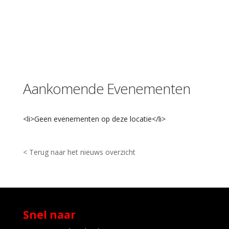
a
d
i
o
n
S
t
a
Aankomende Evenementen
d
i
o
n
<li>Geen evenementen op deze locatie</li>
w
e
g
1
< Terug naar het nieuws overzicht
-
A
l
m
e
l
Snel naar
o
E