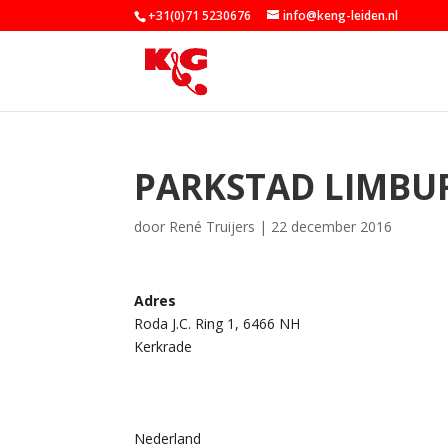
+31(0)71 5230676
info@keng-leiden.nl
PARKSTAD LIMBU
door
René Truijers
|
22 december 2016
Adres
Roda J.C. Ring 1, 6466 NH
Kerkrade
Nederland