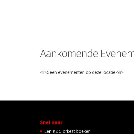
Aankomende Evenem
<li>Geen evenementen op deze locatie</li>
Snel naar
Een K&G orkest boeken