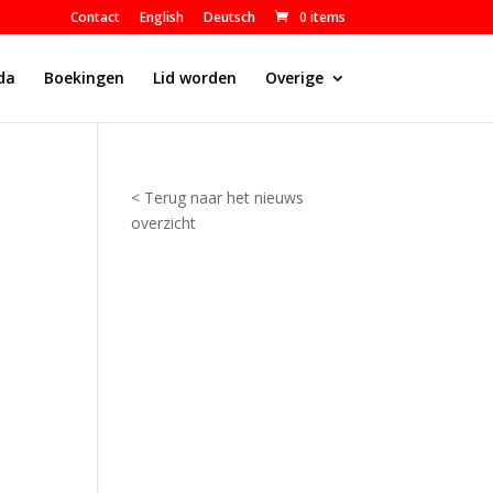
Contact
English
Deutsch
0 items
da
Boekingen
Lid worden
Overige
< Terug naar het nieuws
overzicht
P
a
r
k
s
t
a