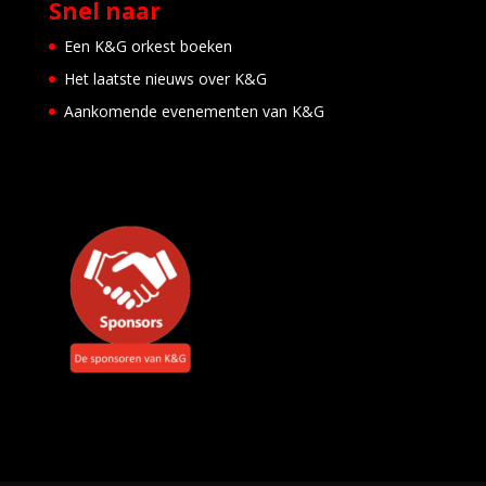
Snel naar
e
i
d
Een K&G orkest boeken
e
Het laatste nieuws over K&G
n
E
Aankomende evenementen van K&G
v
e
n
e
m
e
n
t
e
n