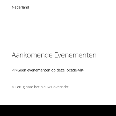
m
d
Nederland
e
L
a
k
e
n
h
a
l
Aankomende Evenementen
O
u
d
e
<li>Geen evenementen op deze locatie</li>
S
i
n
g
< Terug naar het nieuws overzicht
e
l
3
2
-
L