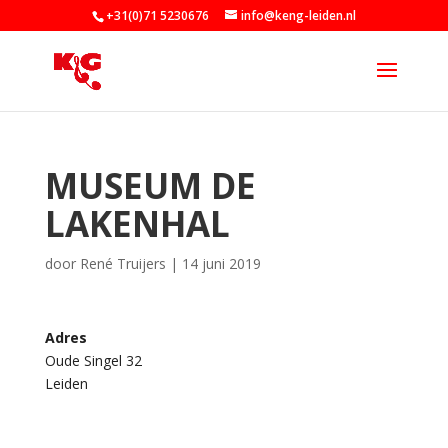
+31(0)71 5230676
info@keng-leiden.nl
MUSEUM DE
LAKENHAL
door
René Truijers
|
14 juni 2019
Adres
Oude Singel 32
M
Leiden
u
s
e
u