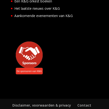
Een K&G orkest boeken
e
n
Het laatste nieuws over K&G
e
m
Aankomende evenementen van K&G
e
n
t
e
n
Disclaimer, voorwaarden & privacy
Contact