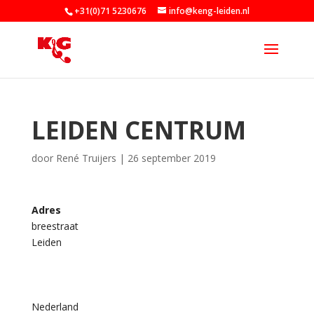
+31(0)71 5230676
info@keng-leiden.nl
LEIDEN CENTRUM
door
René Truijers
|
26 september 2019
Adres
breestraat
L
Leiden
e
i
d
e
n
c
Nederland
e