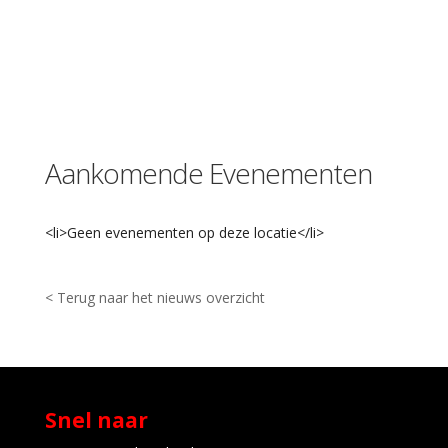
n
t
r
u
m
b
r
e
Aankomende Evenementen
e
s
t
r
<li>Geen evenementen op deze locatie</li>
a
a
t
-
< Terug naar het nieuws overzicht
L
e
i
d
e
n
Snel naar
E
v