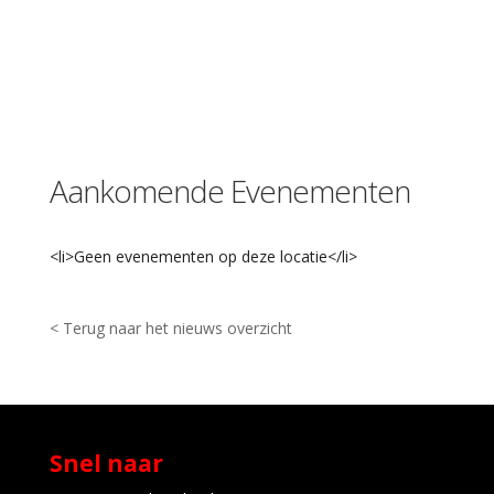
g
K
o
o
r
n
b
r
Aankomende Evenementen
u
g
-
L
<li>Geen evenementen op deze locatie</li>
e
i
d
< Terug naar het nieuws overzicht
e
n
E
v
e
n
e
Snel naar
m
e