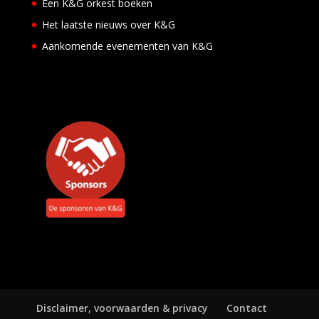
Een K&G orkest boeken
n
Het laatste nieuws over K&G
t
e
Aankomende evenementen van K&G
n
Disclaimer, voorwaarden & privacy
Contact