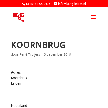
+31(0)71 5230676
info@keng-leiden.nl
KOORNBRUG
door
René Truijers
|
3 december 2019
Adres
Koornbrug
K
Leiden
o
o
r
n
b
r
Nederland
u