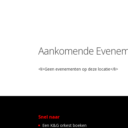
Aankomende Evenem
<li>Geen evenementen op deze locatie</li>
Snel naar
Een K&G orkest boeken