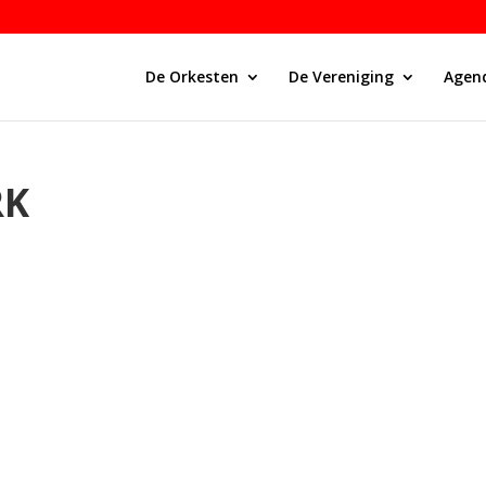
De Orkesten
De Vereniging
Agen
RK