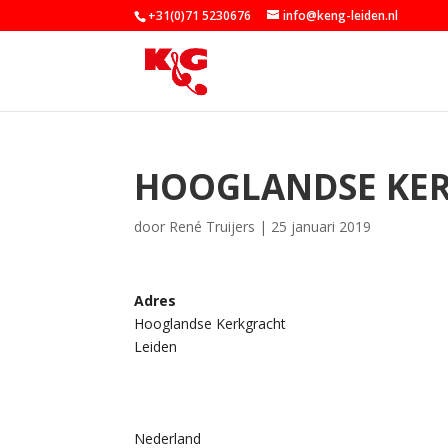
+31(0)71 5230676
info@keng-leiden.nl
HOOGLANDSE KE
door
René Truijers
|
25 januari 2019
Adres
Hooglandse Kerkgracht
Leiden
Nederland