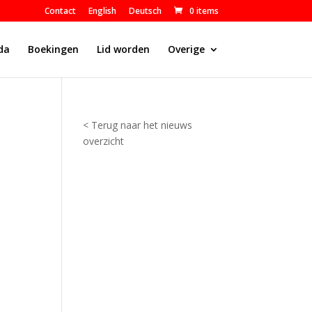
Contact
English
Deutsch
0 items
da
Boekingen
Lid worden
Overige
< Terug naar het nieuws
overzicht
H
o
o
g
l
a
n