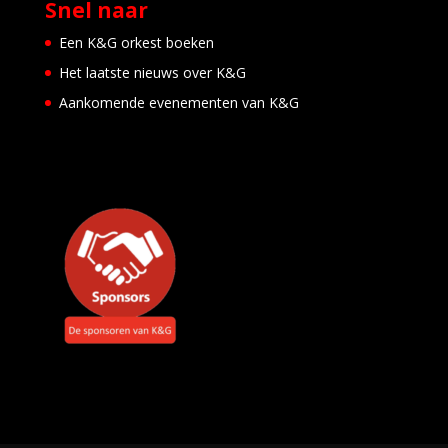
Snel naar
t
r
Een K&G orkest boeken
a
a
Het laatste nieuws over K&G
t
Aankomende evenementen van K&G
3
-
H
u
i
z
e
n
E
v
e
n
e
m
e
n
t
e
n