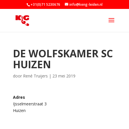
+31(0)71 5230676
info@keng-leiden.nl
DE WOLFSKAMER SC
HUIZEN
door
René Truijers
|
23 mei 2019
Adres
IJsselmeerstraat 3
D
Huizen
e
W
o
l