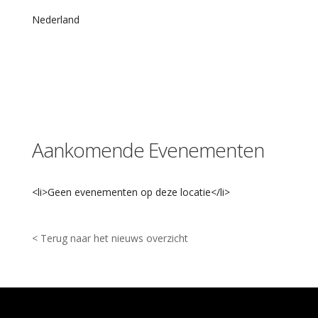
f
s
Nederland
k
a
m
e
r
s
c
H
u
i
z
Aankomende Evenementen
e
n
I
<li>Geen evenementen op deze locatie</li>
J
s
s
< Terug naar het nieuws overzicht
e
l
m
e
e
r
s