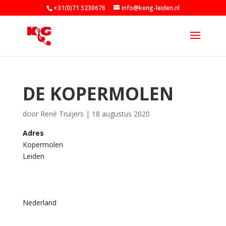
+31(0)71 5230676
info@keng-leiden.nl
DE KOPERMOLEN
door
René Truijers
|
18 augustus 2020
Adres
Kopermolen
De
Leiden
Koperm
Kopermo
-
Leiden
Nederland
Eveneme