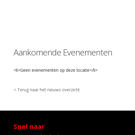
G
o
e
r
i
e
1
-
Aankomende Evenementen
K
a
t
<li>Geen evenementen op deze locatie</li>
w
i
j
k
< Terug naar het nieuws overzicht
E
v
e
n
e
m
e
Snel naar
n
t