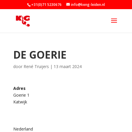
+31(0)71 5230676
info@keng-leiden.nl
DE GOERIE
door
René Truijers
|
13 maart 2024
Adres
Goerie 1
D
Katwijk
e
G
o
e
r
i
Nederland
e