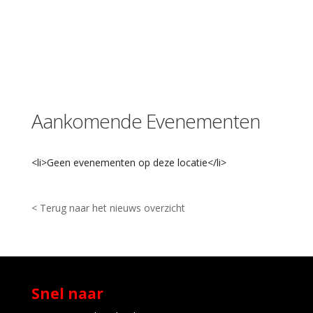
ô
m
e
N
o
r
t
h
Aankomende Evenementen
l
a
a
n
<li>Geen evenementen op deze locatie</li>
1
3
-
< Terug naar het nieuws overzicht
O
o
s
t
e
n
d
Snel naar
e
E