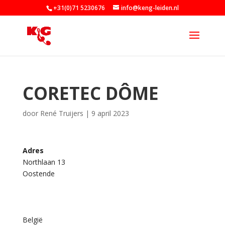
+31(0)71 5230676
info@keng-leiden.nl
CORETEC DÔME
door
René Truijers
|
9 april 2023
Adres
Northlaan 13
C
Oostende
O
R
E
t
e
c
België
D