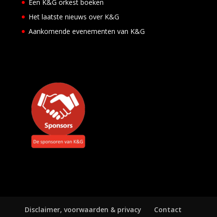
Een K&G orkest boeken
v
e
Het laatste nieuws over K&G
n
Aankomende evenementen van K&G
e
m
e
n
t
e
n
Disclaimer, voorwaarden & privacy
Contact