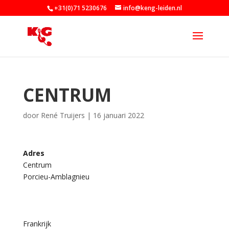
+31(0)71 5230676
info@keng-leiden.nl
CENTRUM
door
René Truijers
|
16 januari 2022
Adres
Centrum
C
Porcieu-Amblagnieu
e
n
t
r
u
m
Frankrijk