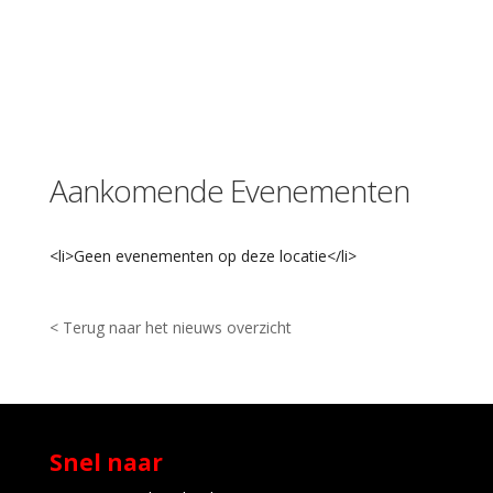
C
e
n
t
r
u
m
-
Aankomende Evenementen
P
o
r
c
<li>Geen evenementen op deze locatie</li>
i
e
u
-
< Terug naar het nieuws overzicht
A
m
b
l
a
g
Snel naar
n
i