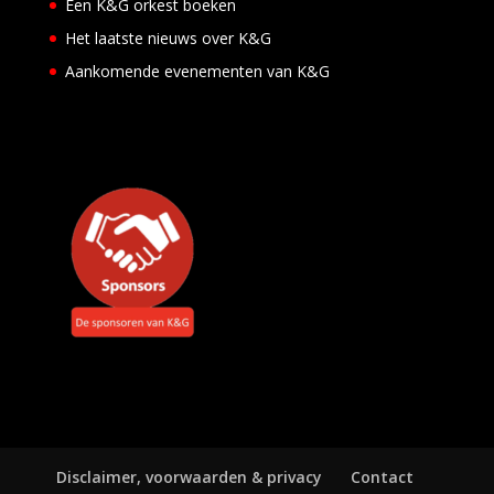
e
Een K&G orkest boeken
u
Het laatste nieuws over K&G
E
v
Aankomende evenementen van K&G
e
n
e
m
e
n
t
e
n
Disclaimer, voorwaarden & privacy
Contact