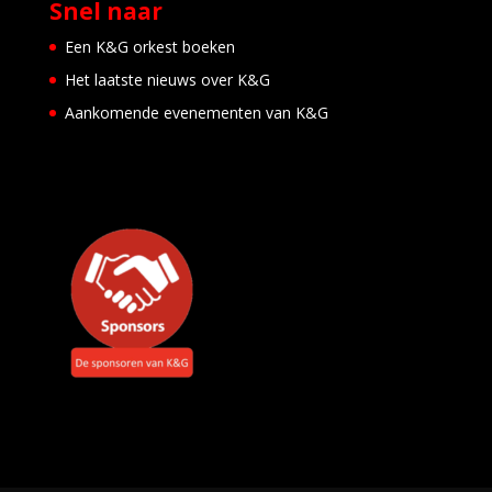
Snel naar
L
e
i
Een K&G orkest boeken
d
Het laatste nieuws over K&G
e
n
Aankomende evenementen van K&G
E
v
e
n
e
m
e
n
t
e
n