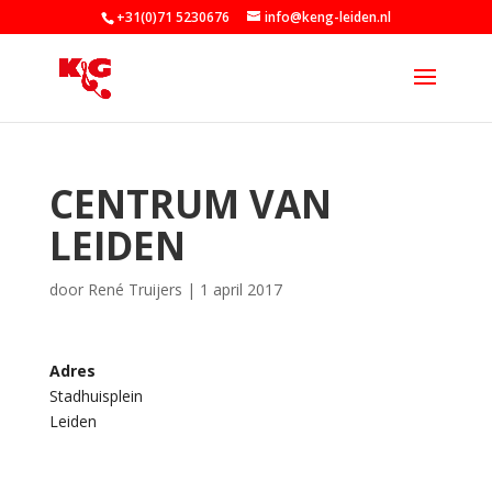
+31(0)71 5230676
info@keng-leiden.nl
CENTRUM VAN
LEIDEN
door
René Truijers
|
1 april 2017
Adres
Stadhuisplein
C
Leiden
e
n
t
r