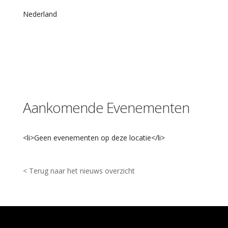
u
m
Nederland
v
a
n
L
e
i
d
e
n
Aankomende Evenementen
S
t
a
d
<li>Geen evenementen op deze locatie</li>
h
u
i
s
< Terug naar het nieuws overzicht
p
l
e
i
n
-