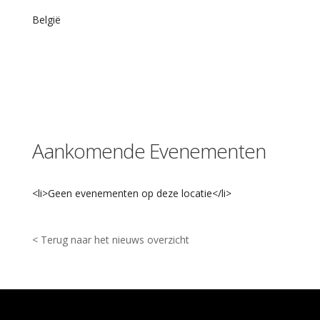
u
m
België
S
l
e
i
d
i
n
g
e
Aankomende Evenementen
W
e
s
t
<li>Geen evenementen op deze locatie</li>
s
t
r
a
< Terug naar het nieuws overzicht
a
t
-
S
l
e