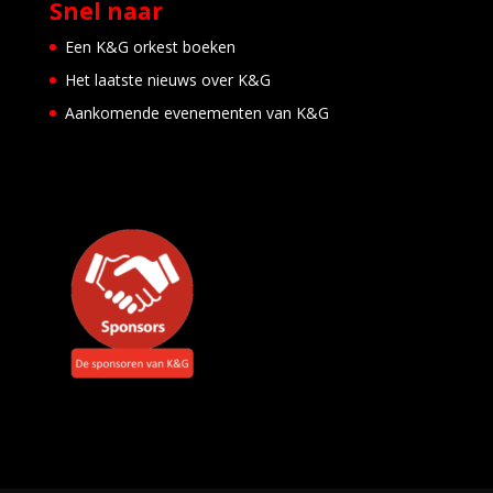
Snel naar
i
d
i
Een K&G orkest boeken
n
Het laatste nieuws over K&G
g
e
Aankomende evenementen van K&G
E
v
e
n
e
m
e
n
t
e
n