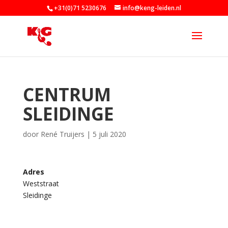
+31(0)71 5230676
info@keng-leiden.nl
CENTRUM
SLEIDINGE
door
René Truijers
|
5 juli 2020
Adres
Weststraat
C
Sleidinge
e
n
t
r