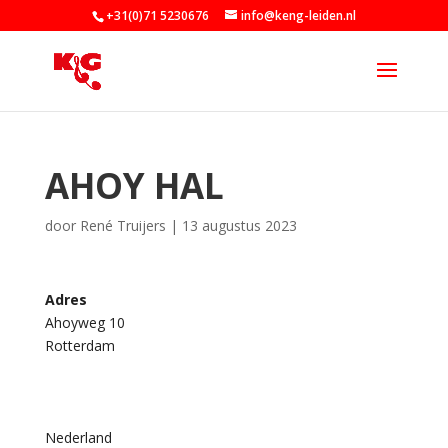
+31(0)71 5230676
info@keng-leiden.nl
AHOY HAL
door
René Truijers
|
13 augustus 2023
Adres
Ahoyweg 10
A
Rotterdam
h
o
y
h
a
l
Nederland