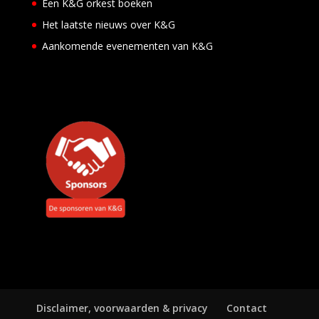
m
Een K&G orkest boeken
e
Het laatste nieuws over K&G
n
t
Aankomende evenementen van K&G
e
n
Disclaimer, voorwaarden & privacy
Contact