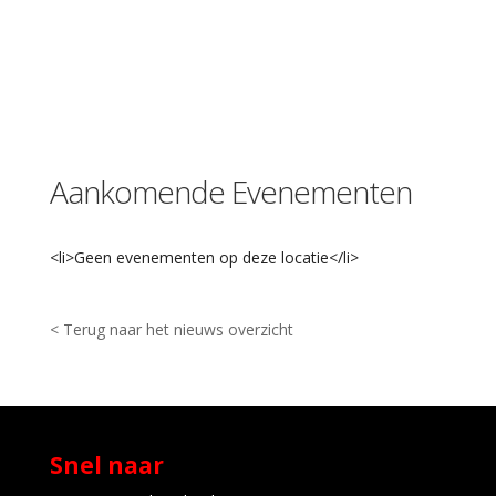
A
h
o
y
w
e
g
1
Aankomende Evenementen
0
-
R
o
<li>Geen evenementen op deze locatie</li>
t
t
e
r
< Terug naar het nieuws overzicht
d
a
m
E
v
e
Snel naar
n
e