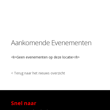
C
o
l
l
e
g
e
D
Aankomende Evenementen
e
i
j
l
<li>Geen evenementen op deze locatie</li>
e
r
w
e
< Terug naar het nieuws overzicht
g
1
6
3
-
W
Snel naar
a
s