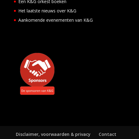
Een K&G orkest boeken
s
e
Het laatste nieuws over K&G
n
a
Aankomende evenementen van K&G
a
r
E
v
e
n
e
m
e
n
t
e
n
Disclaimer, voorwaarden & privacy
Contact