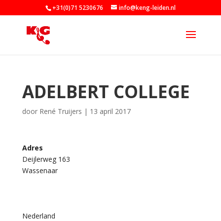
+31(0)71 5230676
info@keng-leiden.nl
ADELBERT COLLEGE
door
René Truijers
|
13 april 2017
Adres
Deijlerweg 163
A
Wassenaar
d
e
l
b
e
r
Nederland
t