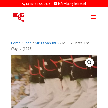
+31(0)71 5230676
info@keng-leiden.nl
Home
/
Shop
/
MP3's van K&G
/ MP3 – That’s The
Way….. (1998)