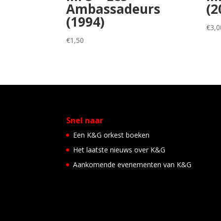
Ambassadeurs
(2
(1994)
€
3,0
€
1,50
Snel naar
Een K&G orkest boeken
Het laatste nieuws over K&G
Aankomende evenementen van K&G