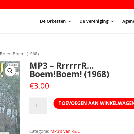
De Orkesten
De Vereniging
Agen
…Boem!Boem! (1968)
MP3 – RrrrrrR…
Boem!Boem! (1968)
€
3,00
MP3
TOEVOEGEN AAN WINKELWAGE
–
RrrrrrR…
Boem!Boem!
(1968)
Categorie:
MP3's van K&G