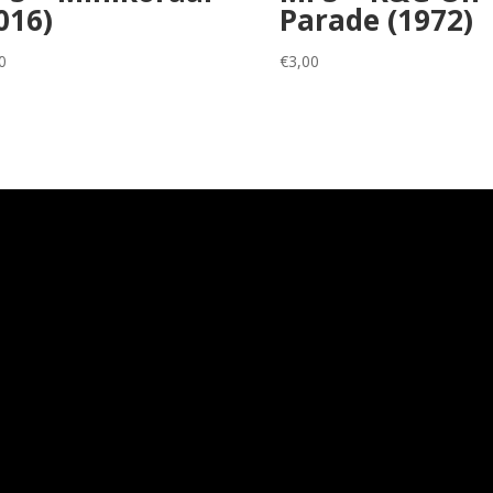
016)
Parade (1972)
0
€
3,00