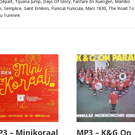
u Départ, Tijuana Jump, Days Of Glory, Fanfare En Kuengen, Mambo
, Semplice, Saint Emilion, Funiculi Funicula, Mars 1830, The Road To
u Turenne.
3 – Minikoraal
MP3 – K&G On