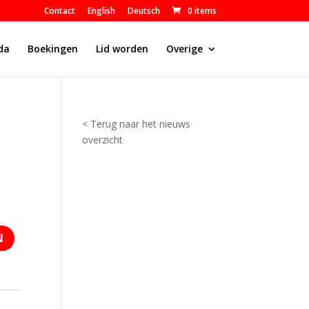
Contact
English
Deutsch
0 items
da
Boekingen
Lid worden
Overige
< Terug naar het nieuws
overzicht
N