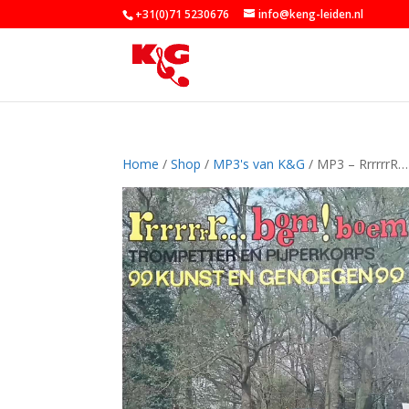
+31(0)71 5230676
info@keng-leiden.nl
Home
/
Shop
/
MP3's van K&G
/ MP3 – RrrrrrR