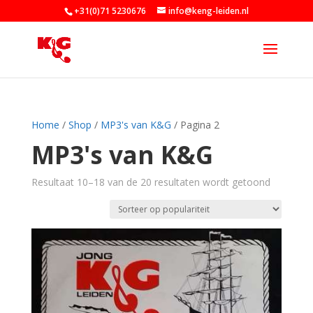
+31(0)71 5230676
info@keng-leiden.nl
Home
/
Shop
/
MP3's van K&G
/ Pagina 2
MP3's van K&G
Gesortee
Resultaat 10–18 van de 20 resultaten wordt getoond
op
popularite