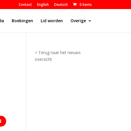
Contact
English
Deutsch
0 items
da
Boekingen
Lid worden
Overige
< Terug naar het nieuws
overzicht
N