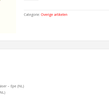
Das
Leidener
Musikantenfest
Categorie:
Overige artikelen
2026
aantal
äser – Epe (NL)
(NL)