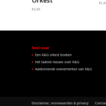
Orkest
€
1,0
€
3,00
Snel naar
Een K&G orkest boeken
Het laatste nieuws over K&G
Aankomende evenementen van K&G
Disclaimer, voorwaarden & privacy
Conta