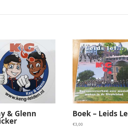
y & Glenn
Boek – Leids Le
icker
€
3,00