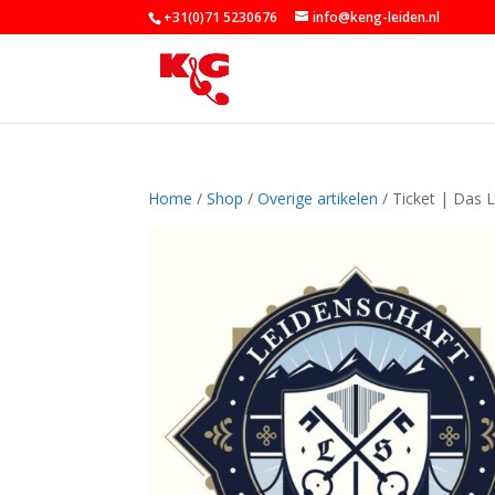
+31(0)71 5230676
info@keng-leiden.nl
Home
/
Shop
/
Overige artikelen
/ Ticket | Das 