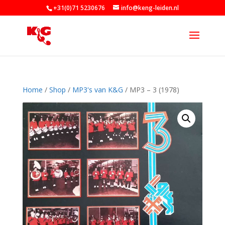
+31(0)71 5230676
info@keng-leiden.nl
Home
/
Shop
/
MP3's van K&G
/ MP3 – 3 (1978)