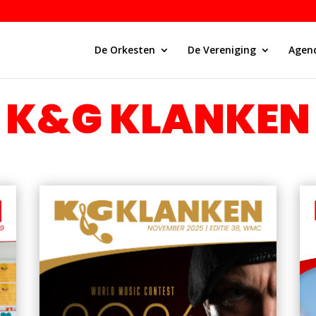
De Orkesten
De Vereniging
Agen
K&G KLANKEN